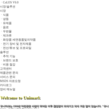
ㆍCoLOS V6.0
시장/솔루션
시장
ㆍ식품
ㆍ냉동
ㆍ유제품
ㆍ음료
ㆍ우편물
ㆍ제과류
ㆍ화장품 세면용품및의약품
ㆍ전기 장비 및 전자제품
ㆍ전선/튜브 및 프로파일
솔루션
ㆍ추적 기능
ㆍ브랜드 보호
ㆍ비용 절감
고객센터
제품관련 문의
서비스 문의
MSDS 자료요청
카다로그
장비 메뉴얼
Welcome to Unimark
유니마크는 1990년 마킹관련 사업에 뛰어든 이후 끊임없이 되새기고 되새 겨온 말이 있습니다. "유니