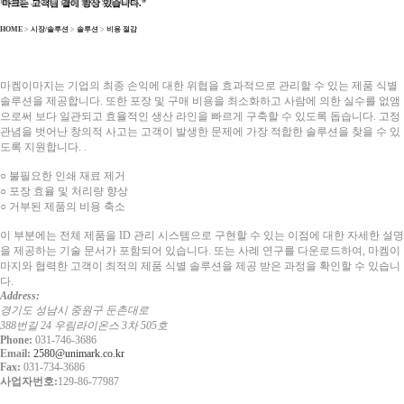
마크는 고객님 곁에 항상 있습니다."
HOME
>
시장/솔루션
>
솔루션
>
비용 절감
마켐이마지는 기업의 최종 손익에 대한 위협을 효과적으로 관리할 수 있는 제품 식별
솔루션을 제공합니다. 또한 포장 및 구매 비용을 최소화하고 사람에 의한 실수를 없앰
으로써 보다 일관되고 효율적인 생산 라인을 빠르게 구축할 수 있도록 돕습니다. 고정
관념을 벗어난 창의적 사고는 고객이 발생한 문제에 가장 적합한 솔루션을 찾을 수 있
도록 지원합니다. .
○ 불필요한 인쇄 재료 제거
○ 포장 효율 및 처리량 향상
○ 거부된 제품의 비용 축소
이 부분에는 전체 제품을 ID 관리 시스템으로 구현할 수 있는 이점에 대한 자세한 설명
을 제공하는 기술 문서가 포함되어 있습니다. 또는 사례 연구를 다운로드하여, 마켐이
마지와 협력한 고객이 최적의 제품 식별 솔루션을 제공 받은 과정을 확인할 수 있습니
다.
Address:
경기도 성남시 중원구 둔촌대로
388번길 24 우림라이온스 3차 505호
Phone:
031-746-3686
Email:
2580@unimark.co.kr
Fax:
031-734-3686
사업자번호:
129-86-77987