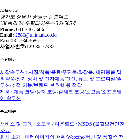
Address:
경기도 성남시 중원구 둔촌대로
388번길 24 우림라이온스 3차 505호
Phone:
031-746-3686
Email:
2580@unimark.co.kr
Fax:
031-734-3686
사업자번호:
129-86-77987
주요메뉴
시장솔루션 : 시장/식품/음료/우편물/화장품, 세면용품 및
의약품/전기 장비 및 전자제품/전선, 튜브 및 프로파일/솔
루션/추적 기능/브랜드 보호/비용 절감
제품 : 제품 코딩/상자 코딩/팔레트 코딩/소모품/소프트웨
어 솔루션
주요메뉴
서비스 및 교육 : 소모품 / 다운로드 / MSDS (물질보건안전
자료)
회사 소개 : 마켐이마지의 현황/Webzine/혁신 및 품질/인적