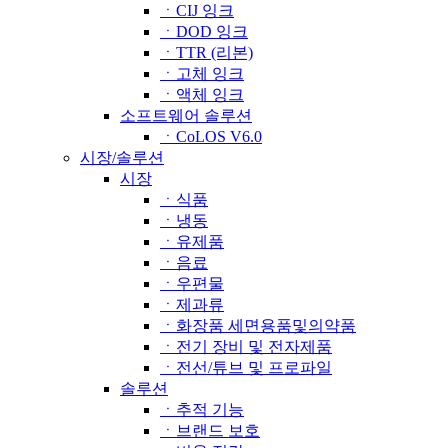
ㆍCIJ 잉크
ㆍDOD 잉크
ㆍTTR (리본)
ㆍ고체 잉크
ㆍ액체 잉크
소프트웨어 솔루션
ㆍCoLOS V6.0
시장/솔루션
시장
ㆍ식품
ㆍ냉동
ㆍ유제품
ㆍ음료
ㆍ우편물
ㆍ제과류
ㆍ화장품 세면용품및의약품
ㆍ전기 장비 및 전자제품
ㆍ전선/튜브 및 프로파일
솔루션
ㆍ추적 기능
ㆍ브랜드 보호